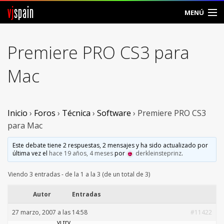
vj
spain
MENÚ
Comunidad
Premiere PRO CS3 para
Foros
Mac
Noticias
Vjspain
Inicio
›
Foros
›
Técnica
›
Software
›
Premiere PRO CS3
para Mac
Ayuda
Este debate tiene 2 respuestas, 2 mensajes y ha sido actualizado por
última vez el
hace 19 años, 4 meses
por
derkleinsteprinz
.
Contacto
Viendo 3 entradas - de la 1 a la 3 (de un total de 3)
Entrar
Autor
Entradas
Crear Cuenta
27 marzo, 2007 a las 14:58
#11422
vj fry