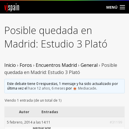
vj
spain
MENÚ
Comunidad
Posible quedada en
Foros
Madrid: Estudio 3 Plató
Noticias
Vjspain
Inicio
›
Foros
›
Encuentros Madrid
›
General
›
Posible
quedada en Madrid: Estudio 3 Plató
Ayuda
Este debate tiene 0 respuestas, 1 mensaje y ha sido actualizado por
última vez el
hace 12 años, 6 meses
por
Mediacade
.
Contacto
Viendo 1 entrada (de un total de 1)
Entrar
Autor
Entradas
Crear Cuenta
5 febrero, 2014 a las 14:11
#31199
Mediacade