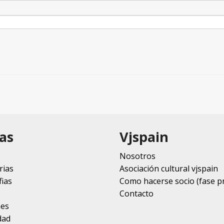
as
Vjspain
Nosotros
rias
Asociación cultural vjspain
ias
Como hacerse socio (fase p
Contacto
nes
dad