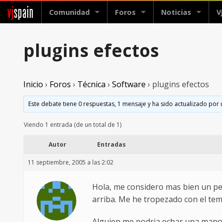
vj
spain
Comunidad
Foros
Noticias
V
plugins efectos
Inicio
›
Foros
›
Técnica
›
Software
›
plugins efectos
Este debate tiene 0 respuestas, 1 mensaje y ha sido actualizado por 
Viendo 1 entrada (de un total de 1)
Autor
Entradas
11 septiembre, 2005 a las 2:02
Hola, me considero mas bien un pe
arriba. Me he tropezado con el te
Alguien me podria echar una mano