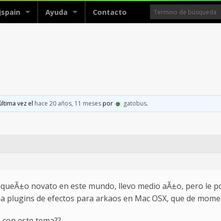
jspain
Ayuda
Contacto
última vez el
hace 20 años, 11 meses
por
gatobus
.
queÃ±o novato en este mundo, llevo medio aÃ±o, pero le po
ma plugins de efectos para arkaos en Mac OSX, que de momen
 con este tema??