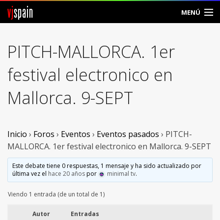
vj
spain
MENÚ
Comunidad
PITCH-MALLORCA. 1er
Foros
festival electronico en
Noticias
Mallorca. 9-SEPT
Vjspain
Ayuda
Inicio
›
Foros
›
Eventos
›
Eventos pasados
›
PITCH-
MALLORCA. 1er festival electronico en Mallorca. 9-SEPT
Contacto
Este debate tiene 0 respuestas, 1 mensaje y ha sido actualizado por
última vez el
hace 20 años
por
minimal tv
.
Entrar
Viendo 1 entrada (de un total de 1)
Crear Cuenta
Autor
Entradas