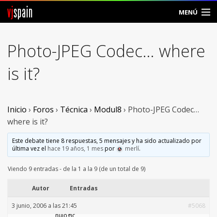
vj
spain
MENÚ
Comunidad
Photo-JPEG Codec… where
Foros
is it?
Noticias
Vjspain
Inicio
›
Foros
›
Técnica
›
Modul8
›
Photo-JPEG Codec…
where is it?
Ayuda
Este debate tiene 8 respuestas, 5 mensajes y ha sido actualizado por
última vez el
hace 19 años, 1 mes
por
merlí
.
Contacto
Viendo 9 entradas - de la 1 a la 9 (de un total de 9)
Entrar
Autor
Entradas
Crear Cuenta
3 junio, 2006 a las 21:45
#5068
nulogic