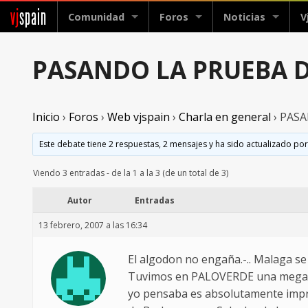
vj
spain
Comunidad
Foros
Noticias
V
PASANDO LA PRUEBA 
Inicio
›
Foros
›
Web vjspain
›
Charla en general
›
PASA
Este debate tiene 2 respuestas, 2 mensajes y ha sido actualizado por
Viendo 3 entradas - de la 1 a la 3 (de un total de 3)
Autor
Entradas
13 febrero, 2007 a las 16:34
El algodon no engaña.-.. Malaga se 
Tuvimos en PALOVERDE una megafies
yo pensaba es absolutamente impre