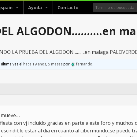
jspain
Ayuda
Contacto
DEL ALGODON……….en ma
NDO LA PRUEBA DEL ALGODON……….en malaga PALOVERD
 última vez el
hace 19 años, 5 meses
por
fernando
.
mueve.. .
ta con vj incluido gracias en parte a este foro y muchos d
scindible estar al dia en cuanto al cibermundo..se puede t