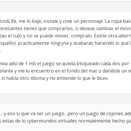
ondLife, me lo baje, instale y cree un personaje. La ropa ba
nteresantes tienes que comprarlos, si deseas cambiar el mo
tao el culo y no se puede mover, compralo. Existe otra alter
español, practicamente ninguna y acabaras haciendo lo que h
.
inea adsl de 1 mb el juego se queda bloqueado cada dos por t
lante y me lo encuentro en el fondo del mar o dandole un em
i habla otro idioma y no entiende lo que le dices.
…. y eso si que va ser un juego…pero un juego de cojones a
s estas de lo cybermundos virtuales normalemente hecho para