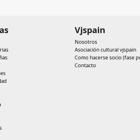
as
Vjspain
Nosotros
rias
Asociación cultural vjspain
ias
Como hacerse socio (fase p
Contacto
nes
dad
a
s