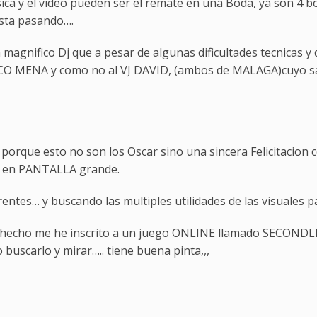
a y el video pueden ser el remate en una Boda, ya son 4 bodas
esta pasando….
 magnifico Dj que a pesar de algunas dificultades tecnicas y 
CO MENA y como no al VJ DAVID, (ambos de MALAGA)cuyo savoi
porque esto no son los Oscar sino una sincera Felicitacion c
S en PANTALLA grande.
entes… y buscando las multiples utilidades de las visuales p
hecho me he inscrito a un juego ONLINE llamado SECONDLIF
uscarlo y mirar….. tiene buena pinta,,,