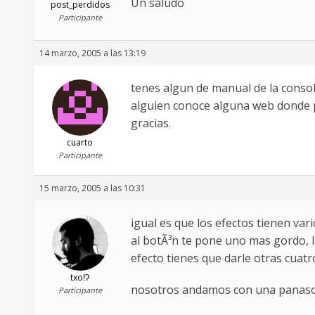
Un saludo
post_perdidos
Participante
14 marzo, 2005 a las 13:19
tenes algun de manual de la consol
alguien conoce alguna web donde 
gracias.
cuarto
Participante
15 marzo, 2005 a las 10:31
igual es que los efectos tienen var
al botÃ³n te pone uno mas gordo, la
efecto tienes que darle otras cuatr
txoǃʔ
nosotros andamos con una panasonic
Participante