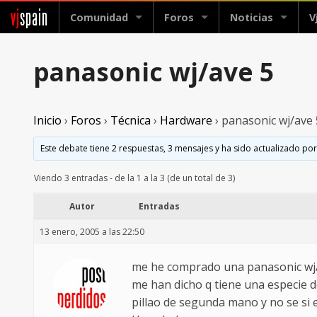
vj
spain
Comunidad
Foros
Noticias
V
panasonic wj/ave 5
Inicio
›
Foros
›
Técnica
›
Hardware
›
panasonic wj/ave 
Este debate tiene 2 respuestas, 3 mensajes y ha sido actualizado por
Viendo 3 entradas - de la 1 a la 3 (de un total de 3)
Autor
Entradas
13 enero, 2005 a las 22:50
me he comprado una panasonic wj/av
me han dicho q tiene una especie de
pillao de segunda mano y no se si es