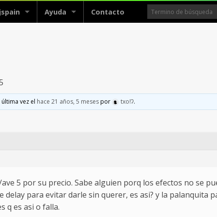
jspain
Ayuda
Contacto
5
 última vez el
hace 21 años, 5 meses
por
txoǃʔ
.
e 5 por su precio. Sabe alguien porq los efectos no se pue
 delay para evitar darle sin querer, es asi? y la palanquita p
 q es asi o falla.