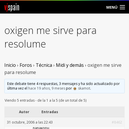
vj
spain
MENÚ
Comunidad
oxigen me sirve para
Foros
resolume
Noticias
Vjspain
Inicio
›
Foros
›
Técnica
›
Midi y demás
›
oxigen me sirve
para resolume
Ayuda
Este debate tiene 4 respuestas, 3 mensajes y ha sido actualizado por
última vez el
hace 19 años, 9 meses
por
skamot
.
Contacto
Viendo 5 entradas - de la 1 a la 5 (de un total de 5)
Entrar
Autor
Entradas
Crear Cuenta
31 octubre, 2006 a las 22:43
#8462
hanakobu