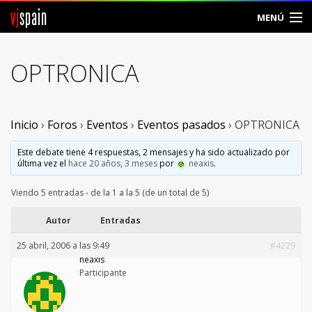
vj
spain
MENÚ
Comunidad
OPTRONICA
Foros
Noticias
Inicio
›
Foros
›
Eventos
›
Eventos pasados
›
OPTRONICA
Vjspain
Este debate tiene 4 respuestas, 2 mensajes y ha sido actualizado por
última vez el
hace 20 años, 3 meses
por
neaxis
.
Ayuda
Viendo 5 entradas - de la 1 a la 5 (de un total de 5)
Contacto
Autor
Entradas
25 abril, 2006 a las 9:49
#4229
Entrar
neaxis
Participante
Crear Cuenta