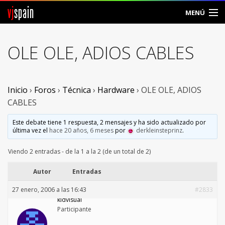
vj
spain
MENÚ
Comunidad
OLE OLE, ADIOS CABLES
Foros
Noticias
Inicio
›
Foros
›
Técnica
›
Hardware
›
OLE OLE, ADIOS
CABLES
Vjspain
Este debate tiene 1 respuesta, 2 mensajes y ha sido actualizado por
última vez el
hace 20 años, 6 meses
por
derkleinsteprinz
.
Ayuda
Viendo 2 entradas - de la 1 a la 2 (de un total de 2)
Contacto
Autor
Entradas
Entrar
27 enero, 2006 a las 16:43
#2833
kidvisual
Crear Cuenta
Participante