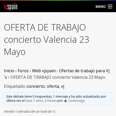
vj
spain
MENÚ
Comunidad
OFERTA DE TRABAJO
Foros
concierto Valencia 23
Noticias
Mayo
Vjspain
Ayuda
Inicio
›
Foros
›
Web vjspain
›
Ofertas de trabajo para Vj
´s
›
OFERTA DE TRABAJO concierto Valencia 23 Mayo
Contacto
Etiquetado:
concierto
,
oferta
,
vj
Entrar
Este debate tiene 0 respuestas, 1 mensaje y ha sido actualizado por
última vez el
hace 7 años, 3 meses
por
Luciernaga
.
Crear Cuenta
Viendo 1 entrada (de un total de 1)