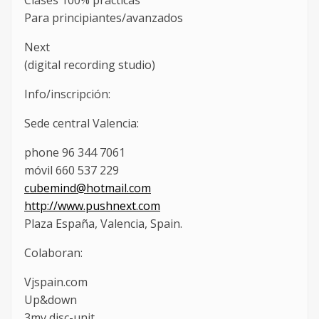
Clases 100% prácticas
Para principiantes/avanzados
Next
(digital recording studio)
Info/inscripción:
Sede central Valencia:
phone 96 344 7061
móvil 660 537 229
cubemind@hotmail.com
http://www.pushnext.com
Plaza España, Valencia, Spain.
Colaboran:
Vjspain.com
Up&down
3mv disc-unit