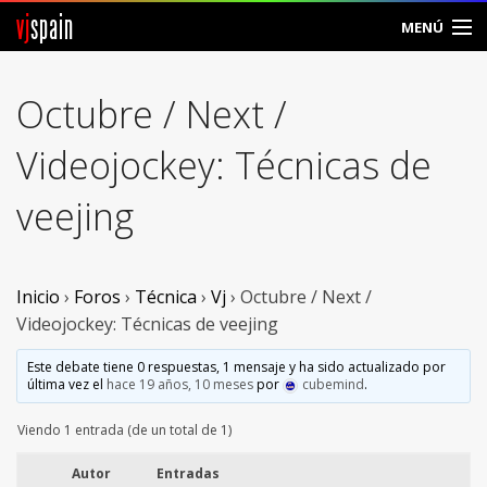
vj
spain
MENÚ
Comunidad
Octubre / Next /
Foros
Videojockey: Técnicas de
Noticias
veejing
Vjspain
Ayuda
Inicio
›
Foros
›
Técnica
›
Vj
›
Octubre / Next /
Videojockey: Técnicas de veejing
Contacto
Este debate tiene 0 respuestas, 1 mensaje y ha sido actualizado por
última vez el
hace 19 años, 10 meses
por
cubemind
.
Entrar
Viendo 1 entrada (de un total de 1)
Crear Cuenta
Autor
Entradas