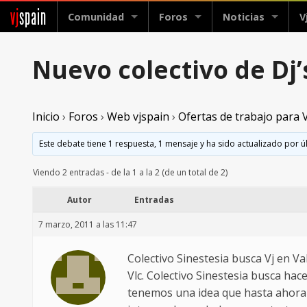
vj
spain
Comunidad
Foros
Noticias
V
Nuevo colectivo de Dj’
Inicio
›
Foros
›
Web vjspain
›
Ofertas de trabajo para V
Este debate tiene 1 respuesta, 1 mensaje y ha sido actualizado por ú
Viendo 2 entradas - de la 1 a la 2 (de un total de 2)
Autor
Entradas
7 marzo, 2011 a las 11:47
Colectivo Sinestesia busca Vj en V
Vlc. Colectivo Sinestesia busca hac
tenemos una idea que hasta ahora n