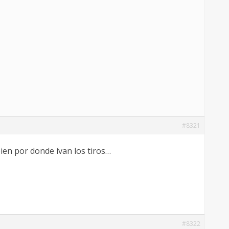
#8321
bien por donde ívan los tiros…
#8322