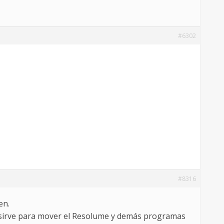
#6302
#8316
en.
o" sirve para mover el Resolume y demás programas