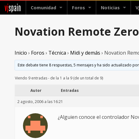
vj
spain
Comunidad
Foros
Noticias
V
Novation Remote Zero
Inicio
›
Foros
›
Técnica
›
Midi y demás
›
Novation Remo
Este debate tiene 8 respuestas, 5 mensajes y ha sido actualizado por
Viendo 9 entradas - de la 1 a la 9 (de un total de 9)
Autor
Entradas
2 agosto, 2006 a las 16:21
¿Alguien conoce el controlador No