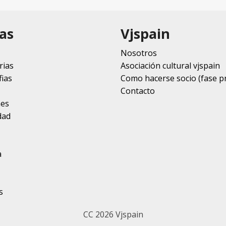
as
Vjspain
Nosotros
rias
Asociación cultural vjspain
ias
Como hacerse socio (fase p
Contacto
nes
dad
a
s
CC 2026 Vjspain