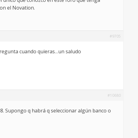
l unico que conozco en este foro que tenga
on el Novation.
#9705
pregunta cuando quieras…un saludo
#10680
l8. Supongo q habrá q seleccionar algún banco o