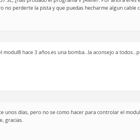
7 SL, ¿has probado el programa V JAMM?. Por ahora eres e
o no perderte la pista y que puedas hecharme algun cable c
,el modul8 hace 3 años.es una bomba…la aconsejo a todos…
ce unos días, pero no se como hacer para controlar el modu
e, gracias.