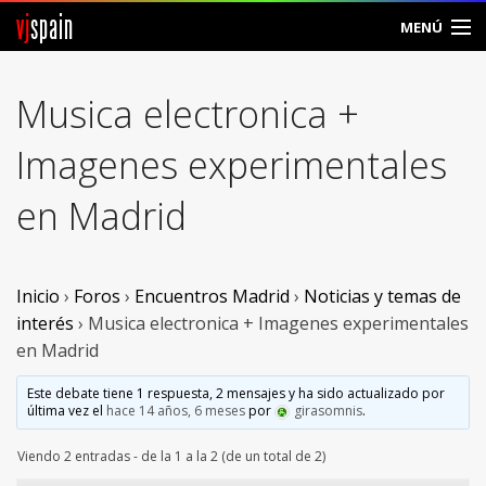
vj
spain
MENÚ
Comunidad
Musica electronica +
Foros
Imagenes experimentales
Noticias
en Madrid
Vjspain
Ayuda
Inicio
›
Foros
›
Encuentros Madrid
›
Noticias y temas de
interés
›
Musica electronica + Imagenes experimentales
Contacto
en Madrid
Entrar
Este debate tiene 1 respuesta, 2 mensajes y ha sido actualizado por
última vez el
hace 14 años, 6 meses
por
girasomnis
.
Crear Cuenta
Viendo 2 entradas - de la 1 a la 2 (de un total de 2)