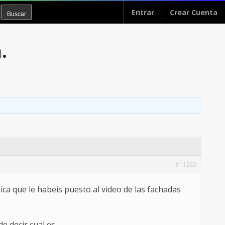
Entrar
Crear Cuenta
.
#11203
ca que le habeis puesto al video de las fachadas
e decir cual es.