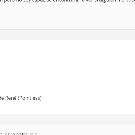
de René (Pointless)
 es la ostia. jeje