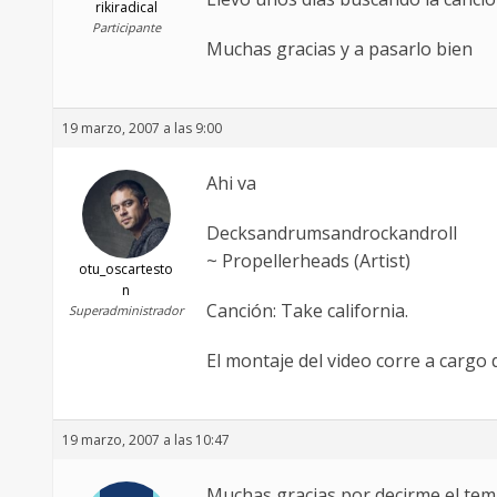
rikiradical
Participante
Muchas gracias y a pasarlo bien
19 marzo, 2007 a las 9:00
Ahi va
Decksandrumsandrockandroll
~ Propellerheads (Artist)
otu_oscartesto
n
Canción: Take california.
Superadministrador
El montaje del video corre a cargo 
19 marzo, 2007 a las 10:47
Muchas gracias por decirme el tema,