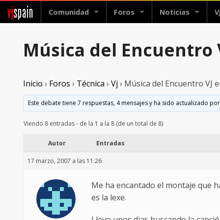
vj
spain
Comunidad
Foros
Noticias
V
Música del Encuentro V
Inicio
›
Foros
›
Técnica
›
Vj
›
Música del Encuentro VJ en
Este debate tiene 7 respuestas, 4 mensajes y ha sido actualizado por
Viendo 8 entradas - de la 1 a la 8 (de un total de 8)
Autor
Entradas
17 marzo, 2007 a las 11:26
Me ha encantado el montaje que hab
es la lexe.
Llevo unos dias buscando la canción