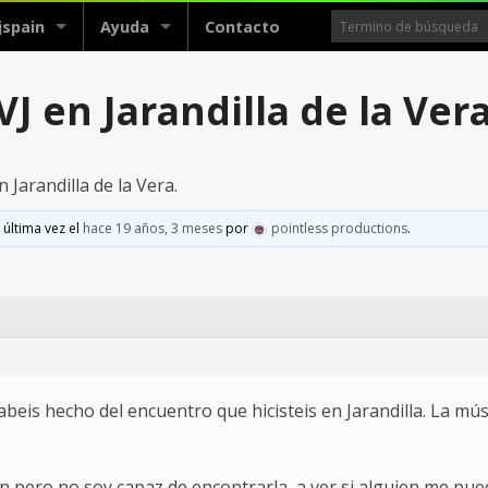
jspain
Ayuda
Contacto
J en Jarandilla de la Vera
 Jarandilla de la Vera.
 última vez el
hace 19 años, 3 meses
por
pointless productions
.
eis hecho del encuentro que hicisteis en Jarandilla. La músi
 pero no soy capaz de encontrarla, a ver si alguien me pued