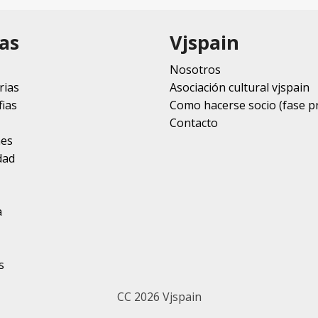
as
Vjspain
Nosotros
rias
Asociación cultural vjspain
ias
Como hacerse socio (fase p
Contacto
nes
dad
a
s
CC 2026 Vjspain