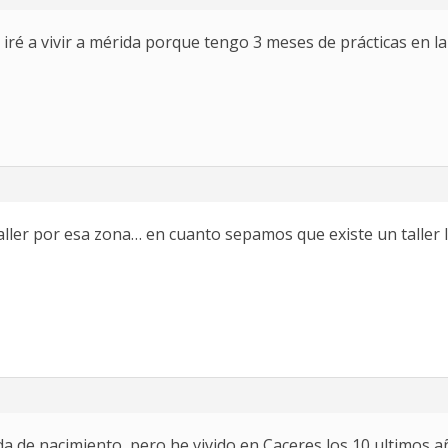
iré a vivir a mérida porque tengo 3 meses de prácticas en l
ler por esa zona… en cuanto sepamos que existe un taller l
da de nacimiento, pero he vivido en Caceres los 10 ultimos a