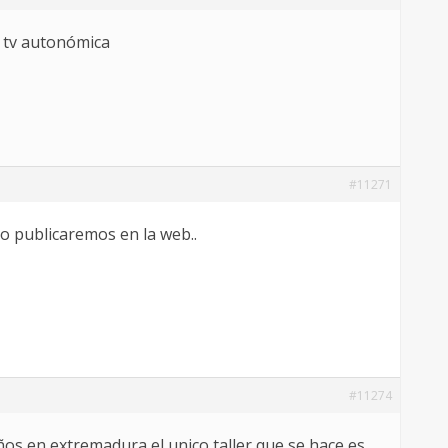
a tv autonómica
#11271
o publicaremos en la web..
#11274
ños,en extremadura,el unico taller que se hace es