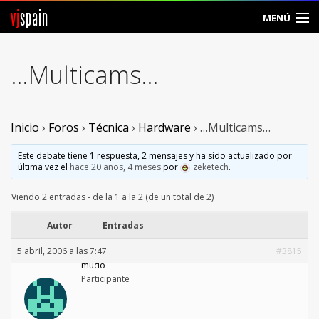
vj
spain
MENÚ
Comunidad
…Multicams…
Foros
Noticias
Inicio
›
Foros
›
Técnica
›
Hardware
›
…Multicams…
Vjspain
Este debate tiene 1 respuesta, 2 mensajes y ha sido actualizado por
última vez el
hace 20 años, 4 meses
por
zeketech
.
Ayuda
Viendo 2 entradas - de la 1 a la 2 (de un total de 2)
Contacto
Autor
Entradas
5 abril, 2006 a las 7:47
#3815
Entrar
mudo
Participante
Crear Cuenta