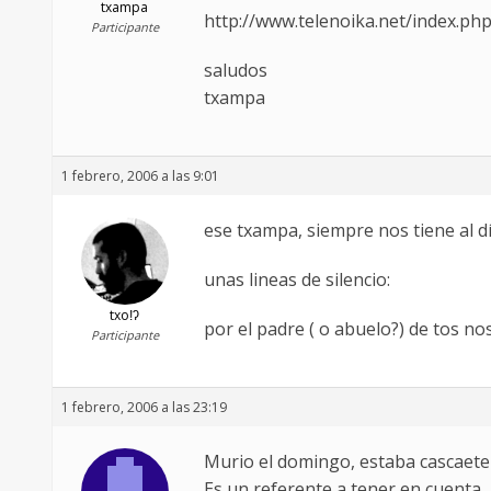
txampa
http://www.telenoika.net/index.p
Participante
saludos
txampa
1 febrero, 2006 a las 9:01
ese txampa, siempre nos tiene al d
unas lineas de silencio:
txoǃʔ
por el padre ( o abuelo?) de tos nos
Participante
1 febrero, 2006 a las 23:19
Murio el domingo, estaba cascaete
Es un referente a tener en cuenta… 