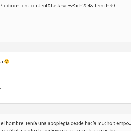
hp?option=com_content&task=view&id=204&Itemid=30
ía
.
 el hombre, tenía una apoplegía desde hacía mucho tiempo
sin él el mundo del audiovisual no seria lo que es hoy