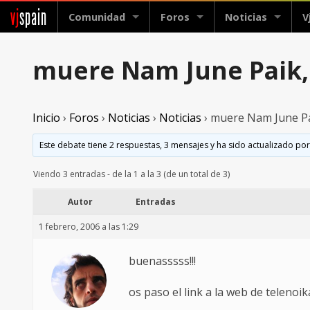
vj
spain
Comunidad
Foros
Noticias
V
muere Nam June Paik, 
Inicio
›
Foros
›
Noticias
›
Noticias
›
muere Nam June Pai
Este debate tiene 2 respuestas, 3 mensajes y ha sido actualizado por
Viendo 3 entradas - de la 1 a la 3 (de un total de 3)
Autor
Entradas
1 febrero, 2006 a las 1:29
buenasssss!!!
os paso el link a la web de telenoi