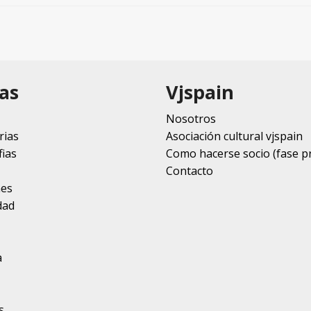
as
Vjspain
Nosotros
rias
Asociación cultural vjspain
ias
Como hacerse socio (fase p
Contacto
nes
dad
a
s