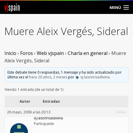
vj
spain
MENÚ
Comunidad
Muere Aleix Vergés, Sideral
Foros
Noticias
Inicio
›
Foros
›
Web vjspain
›
Charla en general
›
Muere
Aleix Vergés, Sideral
Vjspain
Este debate tiene 0 respuestas, 1 mensaje y ha sido actualizado por
última vez el
hace 20 años, 2 meses
por
vj.lasonrisadivina
.
Ayuda
Viendo 1 entrada (de un total de 1)
Contacto
Autor
Entradas
Entrar
26 mayo, 2006 a las 20:13
#4844
vj.lasonrisadivina
Crear Cuenta
Participante