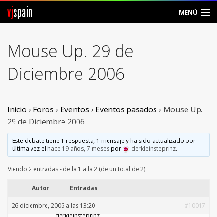
vj
spain
MENÚ
Comunidad
Mouse Up. 29 de
Foros
Diciembre 2006
Noticias
Vjspain
Inicio
›
Foros
›
Eventos
›
Eventos pasados
›
Mouse Up.
29 de Diciembre 2006
Ayuda
Este debate tiene 1 respuesta, 1 mensaje y ha sido actualizado por
última vez el
hace 19 años, 7 meses
por
derkleinsteprinz
.
Contacto
Viendo 2 entradas - de la 1 a la 2 (de un total de 2)
Entrar
Autor
Entradas
Crear Cuenta
26 diciembre, 2006 a las 13:20
#10017
derkleinsteprinz