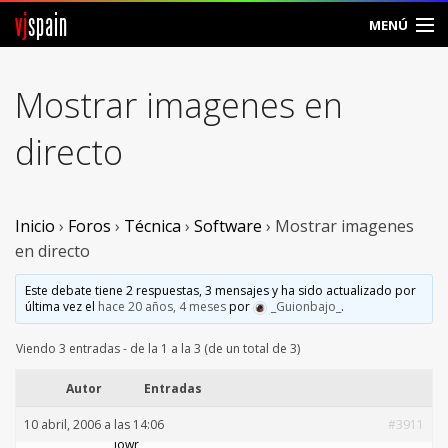
vj
spain
MENÚ
Comunidad
Mostrar imagenes en
Foros
directo
Noticias
Vjspain
Inicio
›
Foros
›
Técnica
›
Software
›
Mostrar imagenes
en directo
Ayuda
Este debate tiene 2 respuestas, 3 mensajes y ha sido actualizado por
última vez el
hace 20 años, 4 meses
por
_Guionbajo_
.
Contacto
Viendo 3 entradas - de la 1 a la 3 (de un total de 3)
Entrar
Autor
Entradas
Crear Cuenta
10 abril, 2006 a las 14:06
#3911
lowr