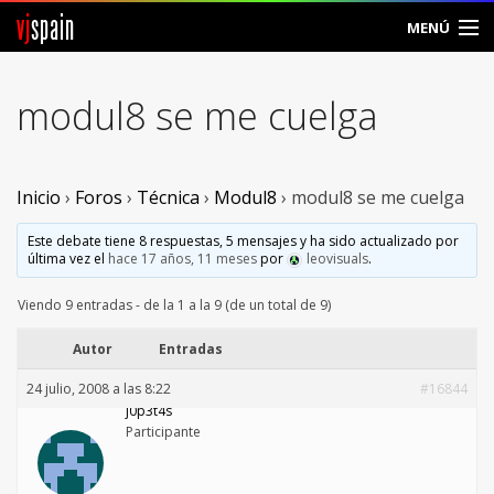
vj
spain
MENÚ
Comunidad
modul8 se me cuelga
Foros
Noticias
Inicio
›
Foros
›
Técnica
›
Modul8
›
modul8 se me cuelga
Vjspain
Este debate tiene 8 respuestas, 5 mensajes y ha sido actualizado por
última vez el
hace 17 años, 11 meses
por
leovisuals
.
Ayuda
Viendo 9 entradas - de la 1 a la 9 (de un total de 9)
Contacto
Autor
Entradas
24 julio, 2008 a las 8:22
#16844
Entrar
j0p3t4s
Participante
Crear Cuenta