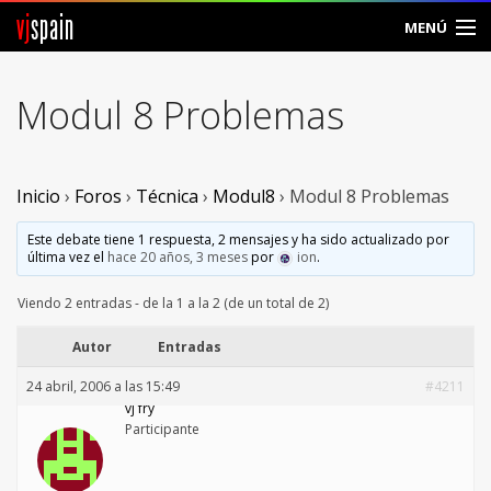
vj
spain
MENÚ
Comunidad
Modul 8 Problemas
Foros
Noticias
Inicio
›
Foros
›
Técnica
›
Modul8
›
Modul 8 Problemas
Vjspain
Este debate tiene 1 respuesta, 2 mensajes y ha sido actualizado por
última vez el
hace 20 años, 3 meses
por
ion
.
Ayuda
Viendo 2 entradas - de la 1 a la 2 (de un total de 2)
Contacto
Autor
Entradas
24 abril, 2006 a las 15:49
#4211
Entrar
vj fry
Participante
Crear Cuenta