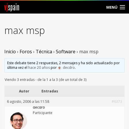
vj
spain
MENÚ
Comunidad
max msp
Foros
Noticias
Inicio
›
Foros
›
Técnica
›
Software
›
max msp
Vjspain
Este debate tiene 2 respuestas, 2 mensajes y ha sido actualizado por
última vez el
hace 20 años
por
decdro
.
Ayuda
Viendo 3 entradas - de la 1 a la 3 (de un total de 3)
Contacto
Autor
Entradas
6 agosto, 2006 a las 11:58
#6373
Entrar
decdro
Participante
Crear Cuenta