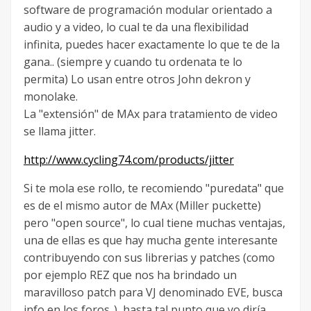
software de programación modular orientado a
audio y a video, lo cual te da una flexibilidad
infinita, puedes hacer exactamente lo que te de la
gana.. (siempre y cuando tu ordenata te lo
permita) Lo usan entre otros John dekron y
monolake.
La "extensión" de MAx para tratamiento de video
se llama jitter.
http://www.cycling74.com/products/jitter
Si te mola ese rollo, te recomiendo "puredata" que
es de el mismo autor de MAx (Miller puckette)
pero "open source", lo cual tiene muchas ventajas,
una de ellas es que hay mucha gente interesante
contribuyendo con sus librerias y patches (como
por ejemplo REZ que nos ha brindado un
maravilloso patch para VJ denominado EVE, busca
info en los foros..), hasta tal punto que yo diría