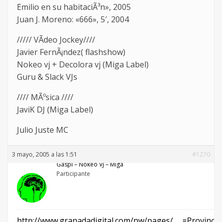
Emilio en su habitaciÃ³n», 2005
Juan J. Moreno: «666», 5′, 2004
///// VÃ­deo Jockey////
Javier FernÃ¡ndez( flashshow)
Nokeo vj + Decolora vj (Miga Label)
Guru & Slack VJs
//// MÃºsica ////
JaviK DJ (Miga Label)
Julio Juste MC
3 mayo, 2005 a las 1:51
#1270
Gaspi – Nökeö VJ – Miga
Participante
http://www.granadadigital.com/nw/pages/ … =Provincia