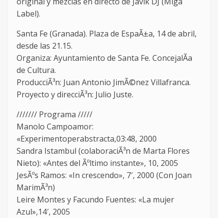
original y mezclas en directo de Javik DJ (Miga
Label).
Santa Fe (Granada). Plaza de EspaÃ±a, 14 de abril,
desde las 21.15.
Organiza: Ayuntamiento de Santa Fe. ConcejalÃ­a
de Cultura.
ProducciÃ³n: Juan Antonio JimÃ©nez Villafranca.
Proyecto y direcciÃ³n: Julio Juste.
/////// Programa /////
Manolo Campoamor:
«Experimentoperabstracta,03:48, 2000
Sandra Istambul (colaboraciÃ³n de Marta Flores
Nieto): «Antes del Ãºltimo instante», 10, 2005
JesÃºs Ramos: «In crescendo», 7′, 2000 (Con Joan
MarimÃ³n)
Leire Montes y Facundo Fuentes: «La mujer
Azul»,14′, 2005