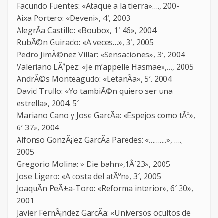
Facundo Fuentes: «Ataque a la tierra»…., 200-
Aixa Portero: «Deveni», 4′, 2003
AlegrÃ­a Castillo: «Boubo», 1′ 46», 2004
RubÃ©n Guirado: «A veces…», 3′, 2005
Pedro JimÃ©nez Villar: «Sensaciones», 3′, 2004
Valeriano LÃ³pez: «Je m’appelle Hasmae»,…, 2005
AndrÃ©s Monteagudo: «LetanÃ­a», 5′. 2004
David Trullo: «Yo tambiÃ©n quiero ser una
estrella», 2004. 5′
Mariano Cano y Jose GarcÃ­a: «Espejos como tÃº»,
6′ 37», 2004
Alfonso GonzÃ¡lez GarcÃ­a Paredes: «……….», ….,
2005
Gregorio Molina: » Die bahn»,1Â´23», 2005
Jose Ligero: «A costa del atÃºn», 3′, 2005
JoaquÃ­n PeÃ±a-Toro: «Reforma interior», 6′ 30»,
2001
Javier FernÃ¡ndez GarcÃ­a: «Universos ocultos de