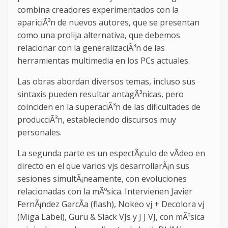
combina creadores experimentados con la
apariciÃ³n de nuevos autores, que se presentan
como una prolija alternativa, que debemos
relacionar con la generalizaciÃ³n de las
herramientas multimedia en los PCs actuales.
Las obras abordan diversos temas, incluso sus
sintaxis pueden resultar antagÃ³nicas, pero
coinciden en la superaciÃ³n de las dificultades de
producciÃ³n, estableciendo discursos muy
personales.
La segunda parte es un espectÃ¡culo de vÃ­deo en
directo en el que varios vjs desarrollarÃ¡n sus
sesiones simultÃ¡neamente, con evoluciones
relacionadas con la mÃºsica. Intervienen Javier
FernÃ¡ndez GarcÃ­a (flash), Nokeo vj + Decolora vj
(Miga Label), Guru & Slack VJs y J J VJ, con mÃºsica