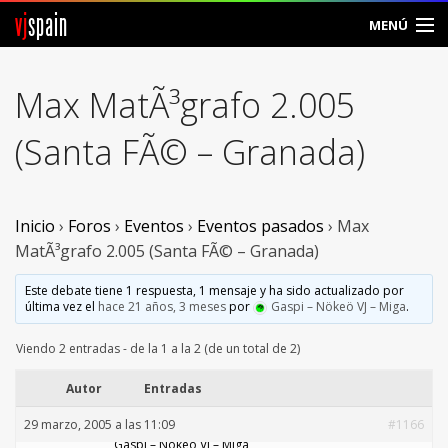
vj
spain
MENÚ
Comunidad
Max MatÃ³grafo 2.005
Foros
(Santa FÃ© – Granada)
Noticias
Vjspain
Inicio
›
Foros
›
Eventos
›
Eventos pasados
›
Max
MatÃ³grafo 2.005 (Santa FÃ© – Granada)
Ayuda
Este debate tiene 1 respuesta, 1 mensaje y ha sido actualizado por
última vez el
hace 21 años, 3 meses
por
Gaspi – Nökeö VJ – Miga
.
Contacto
Viendo 2 entradas - de la 1 a la 2 (de un total de 2)
Entrar
Autor
Entradas
Crear Cuenta
29 marzo, 2005 a las 11:09
#1166
Gaspi – Nökeö VJ – Miga