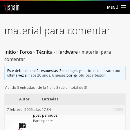
vj
spain
MENÚ
Comunidad
material para comentar
Foros
Noticias
Inicio
›
Foros
›
Técnica
›
Hardware
›
material para
comentar
Vjspain
Este debate tiene 2 respuestas, 3 mensajes y ha sido actualizado por
última vez el
hace 20 años, 6 meses
por
otu_oscarteston
.
Ayuda
Viendo 3 entradas - de la 1 a la 3 (de un total de 3)
Contacto
Autor
Entradas
Entrar
7 febrero, 2006 a las 17:34
#2929
post_perdidos
Crear Cuenta
Participante