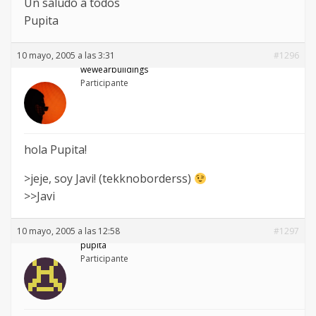
Un saludo a todos
Pupita
10 mayo, 2005 a las 3:31
#1296
wewearbuildings
Participante
hola Pupita!
>jeje, soy Javi! (tekknoborderss)
>>Javi
10 mayo, 2005 a las 12:58
#1297
pupita
Participante