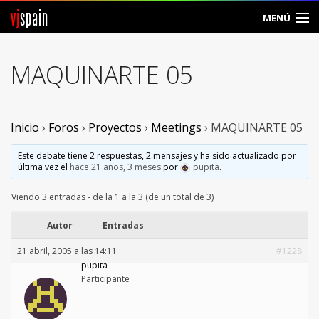
vj
spain
MENÚ
Comunidad
MAQUINARTE 05
Foros
Noticias
Inicio
›
Foros
›
Proyectos
›
Meetings
›
MAQUINARTE 05
Vjspain
Este debate tiene 2 respuestas, 2 mensajes y ha sido actualizado por
última vez el
hace 21 años, 3 meses
por
pupita
.
Ayuda
Viendo 3 entradas - de la 1 a la 3 (de un total de 3)
Contacto
Autor
Entradas
21 abril, 2005 a las 14:11
#1228
Entrar
pupita
Participante
Crear Cuenta