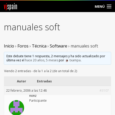
vj
spain
MENÚ
Comunidad
manuales soft
Foros
Noticias
Inicio
›
Foros
›
Técnica
›
Software
›
manuales soft
Vjspain
Este debate tiene 1 respuesta, 2 mensajes y ha sido actualizado por
última vez el
hace 20 años, 5 meses
por
txampa
.
Ayuda
Viendo 2 entradas - de la 1 a la 2 (de un total de 2)
Contacto
Autor
Entradas
22 febrero, 2006 a las 12:48
#3107
Entrar
nohz
Participante
Crear Cuenta