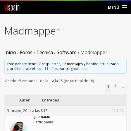
vj
spain
MENÚ
Comunidad
Madmapper
Foros
Noticias
Inicio
›
Foros
›
Técnica
›
Software
›
Madmapper
Vjspain
Este debate tiene 17 respuestas, 12 mensajes y ha sido actualizado
por última vez el
hace 11 años
por
gnomalab
.
Ayuda
Viendo 15 entradas - de la 1 a la 15 (de un total de 18)
1
2
→
Contacto
Autor
Entradas
Entrar
31 mayo, 2011 a las 8:13
#24133
gnomalab
Crear Cuenta
Participante