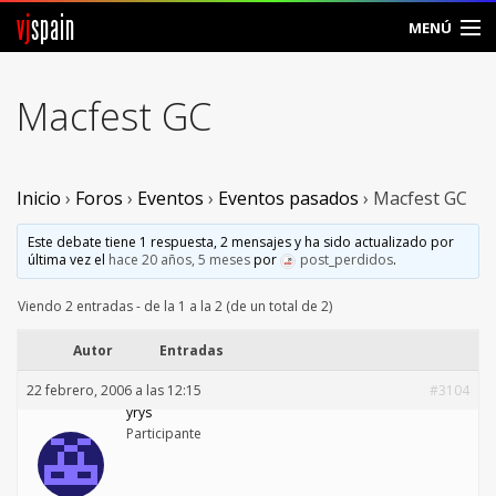
vj
spain
MENÚ
Comunidad
Macfest GC
Foros
Noticias
Inicio
›
Foros
›
Eventos
›
Eventos pasados
›
Macfest GC
Vjspain
Este debate tiene 1 respuesta, 2 mensajes y ha sido actualizado por
última vez el
hace 20 años, 5 meses
por
post_perdidos
.
Ayuda
Viendo 2 entradas - de la 1 a la 2 (de un total de 2)
Contacto
Autor
Entradas
22 febrero, 2006 a las 12:15
#3104
Entrar
yrys
Participante
Crear Cuenta