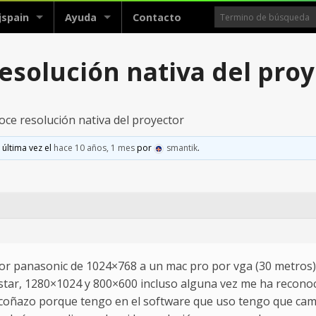
jspain
Ayuda
Contacto
esolución nativa del proy
ce resolución nativa del proyector
 última vez el
hace 10 años, 1 mes
por
smantik
.
or panasonic de 1024×768 a un mac pro por vga (30 metros) 
star, 1280×1024 y 800×600 incluso alguna vez me ha reconoc
n coñazo porque tengo en el software que uso tengo que cam