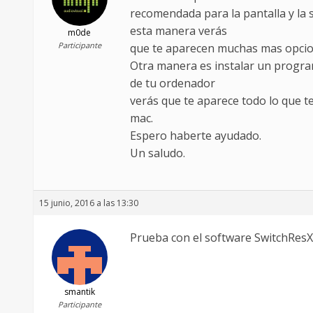
recomendada para la pantalla y la s
esta manera verás
m0de
Participante
que te aparecen muchas mas opcion
Otra manera es instalar un program
de tu ordenador
verás que te aparece todo lo que t
mac.
Espero haberte ayudado.
Un saludo.
15 junio, 2016 a las 13:30
Prueba con el software SwitchResX
smantik
Participante