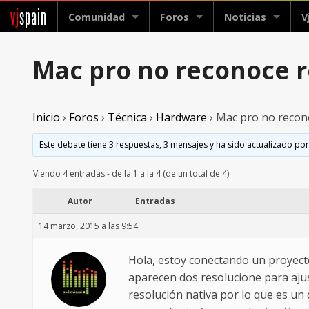
vj
spain
Comunidad
Foros
Noticias
V
Mac pro no reconoce r
Inicio
›
Foros
›
Técnica
›
Hardware
›
Mac pro no recono
Este debate tiene 3 respuestas, 3 mensajes y ha sido actualizado por
Viendo 4 entradas - de la 1 a la 4 (de un total de 4)
Autor
Entradas
14 marzo, 2015 a las 9:54
Hola, estoy conectando un proyect
aparecen dos resolucione para aju
resolución nativa por lo que es u