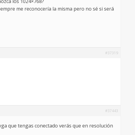
onozca los 1024×768?
 siempre me reconocería la misma pero no sé si será
#37319
#37443
o vga que tengas conectado verás que en resolución