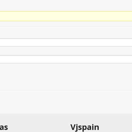
as
Vjspain