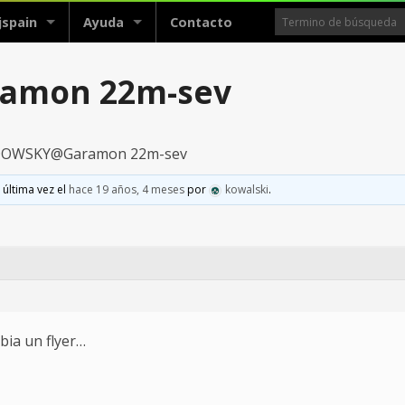
jspain
Ayuda
Contacto
amon 22m-sev
DOWSKY@Garamon 22m-sev
 última vez el
hace 19 años, 4 meses
por
kowalski
.
ia un flyer…