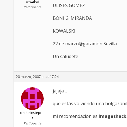
kowalski
ULISES GOMEZ
Participante
BONI G. MIRANDA
KOWALSKI
22 de marzo@garamon Sevilla
Un saludete
20 marzo, 2007 a las 17:24
jajaja…
que estás volviendo una holgazanill
derkleinsteprin
mi recomendacion es
Imageshack
z
Participante