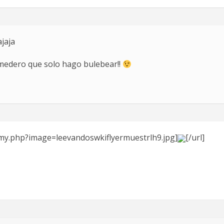
ajaja
amedero que solo hago bulebear!!
/my.php?image=leevandoswkiflyermuestrlh9.jpg]
[/url]