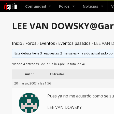
vj
spain
Comunidad
Foros
Noticias
V
LEE VAN DOWSKY@Gar
Inicio
›
Foros
›
Eventos
›
Eventos pasados
›
LEE VAN 
Este debate tiene 3 respuestas, 2 mensajes y ha sido actualizado por
Viendo 4 entradas - de la 1 a la 4 (de un total de 4)
Autor
Entradas
20 marzo, 2007 a las 1:56
Pues ya no me acuerdo como se sub
LEE VAN DOWSKY