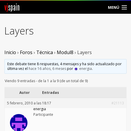
vj
spain
MENÚ
Comunidad
Layers
Foros
Noticias
Inicio
›
Foros
›
Técnica
›
Modul8
›
Layers
Vjspain
Este debate tiene 8 respuestas, 4 mensajes y ha sido actualizado por
última vez el
hace 16 años, 6 meses
por
energia
.
Ayuda
Viendo 9 entradas - de la 1 a la 9 (de un total de 9)
Contacto
Autor
Entradas
5 febrero, 2010 a las 18:17
#21113
Entrar
energia
Participante
Crear Cuenta