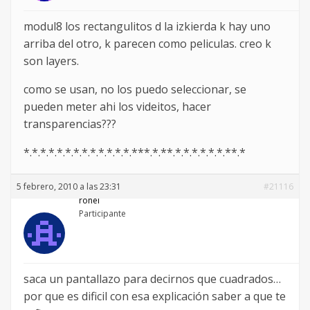
modul8 los rectangulitos d la izkierda k hay uno
arriba del otro, k parecen como peliculas. creo k
son layers.
como se usan, no los puedo seleccionar, se
pueden meter ahi los videitos, hacer
transparencias???
*.*.*.*.*.*.*.*.*.*.*.*.*.***.*.**.*.*.*.*.*.*.**.*
5 febrero, 2010 a las 23:31
#21116
rohel
Participante
saca un pantallazo para decirnos que cuadrados…
por que es dificil con esa explicación saber a que te