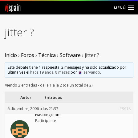
vj
spain
MENÚ
Comunidad
jitter ?
Foros
Noticias
Inicio
›
Foros
›
Técnica
›
Software
›
jitter ?
Vjspain
Este debate tiene 1 respuesta, 2 mensajes y ha sido actualizado por
última vez el
hace 19 años, 8 meses
por
servando
.
Ayuda
Viendo 2 entradas - de la 1 a la 2 (de un total de 2)
Contacto
Autor
Entradas
6 diciembre, 2006 a las 21:37
#9618
Entrar
tweakingknobs
Participante
Crear Cuenta