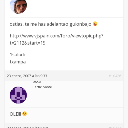
ostias, te me has adelantao guionbajo
http://www.vjspain.com/foro/viewtopic.php?
t=2112&start=15
1saludo
txampa
23 enero, 2007 a las 9:33
#10426
oskar
Participante
OLE!!!