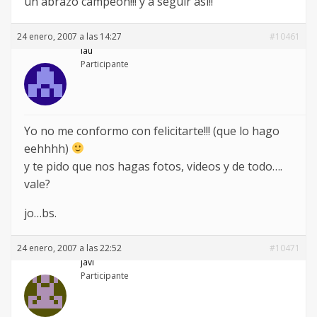
un abrazo campeón!!! y a seguir así!!
24 enero, 2007 a las 14:27
#10461
lau
Participante
Yo no me conformo con felicitarte!!! (que lo hago
eehhhh)
y te pido que nos hagas fotos, videos y de todo….
vale?
jo…bs.
24 enero, 2007 a las 22:52
#10471
javi
Participante