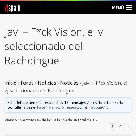
vj
spain
MENÚ
Comunidad
Javi – F*ck Vision, el vj
Foros
seleccionado del
Noticias
Rachdingue
Vjspain
Ayuda
Inicio
›
Foros
›
Noticias
›
Noticias
›
Javi – F*ck Vision, el
vj seleccionado del Rachdingue
Contacto
Este debate tiene 15 respuestas, 13 mensajes y ha sido actualizado
por última vez el
hace 19 años, 6 meses
por
rabosa616
.
Entrar
Viendo 15 entradas - de la 1 a la 15 (de un total de 16)
Crear Cuenta
1
2
→