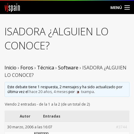
vj
spain
MENÚ
Comunidad
ISADORA ¿ALGUIEN LO
Foros
CONOCE?
Noticias
Vjspain
Inicio
›
Foros
›
Técnica
›
Software
›
ISADORA ¿ALGUIEN
LO CONOCE?
Ayuda
Este debate tiene 1 respuesta, 2 mensajes y ha sido actualizado por
última vez el
hace 20 años, 4 meses
por
txampa
.
Contacto
Viendo 2 entradas - de la 1 a la 2 (de un total de 2)
Entrar
Autor
Entradas
Crear Cuenta
30 marzo, 2006 a las 16:07
#3744
koke666