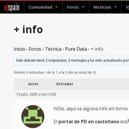
vj
spain
Comunidad
Foros
Noticias
V
+ info
Inicio
›
Foros
›
Técnica
›
Pure Data
›
+ info
Este debate tiene 2 respuestas, 3 mensajes y ha sido actualizado por
Viendo 3 entradas - de la 1 a la 3 (de un total de 3)
Autor
Entradas
13 julio, 2005 a las 10:58
hOla.. aqui va alguna info en torno
El
portal de PD en castellano
estÃ