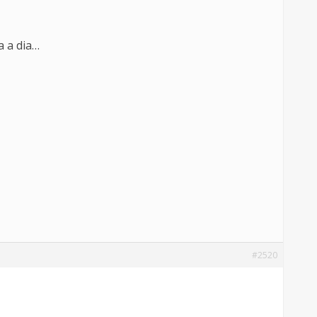
a a dia…
#2520