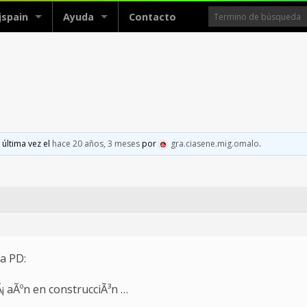
jspain
Ayuda
Contacto
 última vez el
hace 20 años, 3 meses
por
gra.ciasene.mig.omalo
.
 a PD:
¡ aÃºn en construcciÃ³n …