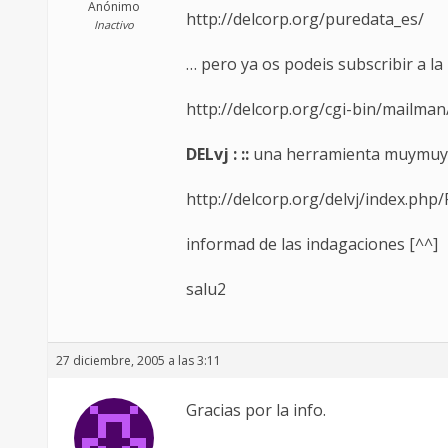
Anónimo
http://delcorp.org/puredata_es/
Inactivo
… pero ya os podeis subscribir a la
http://delcorp.org/cgi-bin/mailman
DELvj : ::
una herramienta muymuy in
http://delcorp.org/delvj/index.php
informad de las indagaciones [^^]
salu2
27 diciembre, 2005 a las 3:11
Gracias por la info.