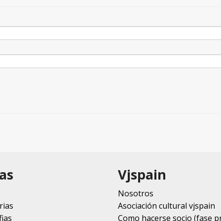
as
Vjspain
Nosotros
rias
Asociación cultural vjspain
ias
Como hacerse socio (fase p