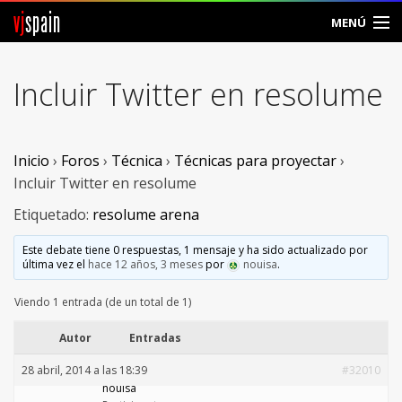
vj
spain
MENÚ
Comunidad
Incluir Twitter en resolume
Foros
Noticias
Inicio
›
Foros
›
Técnica
›
Técnicas para proyectar
›
Incluir Twitter en resolume
Vjspain
Etiquetado:
resolume arena
Ayuda
Este debate tiene 0 respuestas, 1 mensaje y ha sido actualizado por
última vez el
hace 12 años, 3 meses
por
nouisa
.
Contacto
Viendo 1 entrada (de un total de 1)
Entrar
Autor
Entradas
Crear Cuenta
28 abril, 2014 a las 18:39
#32010
nouisa