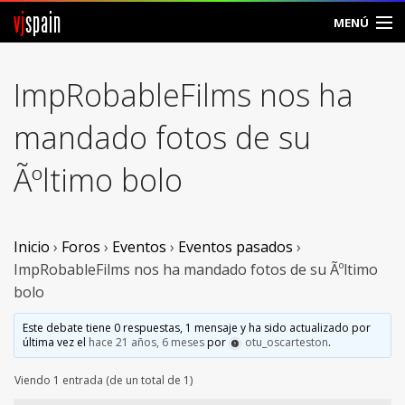
vj
spain
MENÚ
Comunidad
ImpRobableFilms nos ha
Foros
mandado fotos de su
Noticias
Ãºltimo bolo
Vjspain
Ayuda
Inicio
›
Foros
›
Eventos
›
Eventos pasados
›
ImpRobableFilms nos ha mandado fotos de su Ãºltimo
Contacto
bolo
Entrar
Este debate tiene 0 respuestas, 1 mensaje y ha sido actualizado por
última vez el
hace 21 años, 6 meses
por
otu_oscarteston
.
Crear Cuenta
Viendo 1 entrada (de un total de 1)