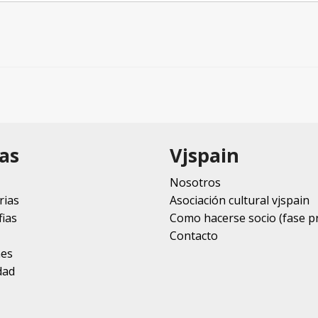
as
Vjspain
Nosotros
rias
Asociación cultural vjspain
ias
Como hacerse socio (fase p
Contacto
nes
dad