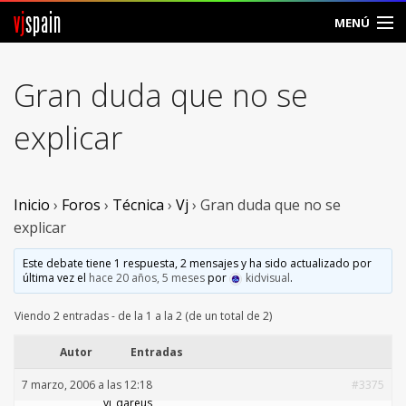
vj
spain
MENÚ
Comunidad
Gran duda que no se
Foros
explicar
Noticias
Vjspain
Inicio
›
Foros
›
Técnica
›
Vj
›
Gran duda que no se
explicar
Ayuda
Este debate tiene 1 respuesta, 2 mensajes y ha sido actualizado por
última vez el
hace 20 años, 5 meses
por
kidvisual
.
Contacto
Viendo 2 entradas - de la 1 a la 2 (de un total de 2)
Entrar
Autor
Entradas
Crear Cuenta
7 marzo, 2006 a las 12:18
#3375
vj_dareus