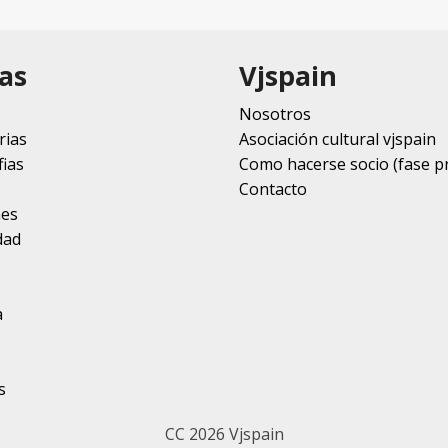
as
Vjspain
Nosotros
rias
Asociación cultural vjspain
ias
Como hacerse socio (fase p
Contacto
nes
dad
a
s
CC 2026 Vjspain