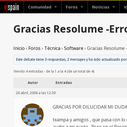
vj
spain
Comunidad
Foros
Noticias
V
Gracias Resolume -Err
Inicio
›
Foros
›
Técnica
›
Software
›
Gracias Resolume 
Este debate tiene 3 respuestas, 2 mensajes y ha sido actualizado por
Viendo 4 entradas - de la 1 a la 4 (de un total de 4)
Autor
Entradas
26 abril, 2006 a las 12:39
GRACIAS POR DILUCIDAR MI DUD
txampa y amigos , que pasa con lo 
audio a mi gusto . Pero en el Reso