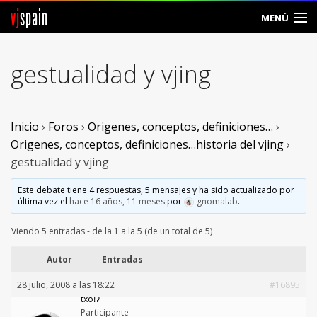
vj
spain
MENÚ
Comunidad
gestualidad y vjing
Foros
Noticias
Inicio
›
Foros
›
Origenes, conceptos, definiciones…
›
Origenes, conceptos, definiciones…historia del vjing
›
Vjspain
gestualidad y vjing
Ayuda
Este debate tiene 4 respuestas, 5 mensajes y ha sido actualizado por
última vez el
hace 16 años, 11 meses
por
gnomalab
.
Contacto
Viendo 5 entradas - de la 1 a la 5 (de un total de 5)
Entrar
Autor
Entradas
28 julio, 2008 a las 18:22
#16895
Crear Cuenta
txoǃʔ
Participante