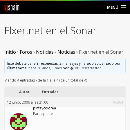
vj
spain
MENÚ
Comunidad
Flxer.net en el Sonar
Foros
Noticias
Inicio
›
Foros
›
Noticias
›
Noticias
›
Flxer.net en el Sonar
Vjspain
Este debate tiene 3 respuestas, 2 mensajes y ha sido actualizado por
última vez el
hace 20 años, 1 mes
por
otu_oscarteston
.
Ayuda
Viendo 4 entradas - de la 1 a la 4 (de un total de 4)
Contacto
Autor
Entradas
12 junio, 2006 a las 21:00
#5264
Entrar
pintaycolorea
Participante
Crear Cuenta