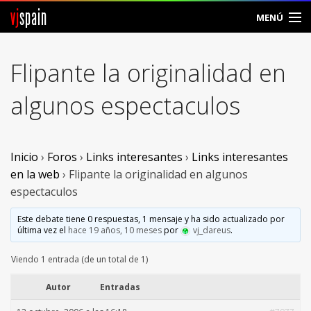
vj
spain
MENÚ
Comunidad
Flipante la originalidad en
Foros
algunos espectaculos
Noticias
Vjspain
Inicio
›
Foros
›
Links interesantes
›
Links interesantes
en la web
›
Flipante la originalidad en algunos
Ayuda
espectaculos
Contacto
Este debate tiene 0 respuestas, 1 mensaje y ha sido actualizado por
última vez el
hace 19 años, 10 meses
por
vj_dareus
.
Entrar
Viendo 1 entrada (de un total de 1)
Crear Cuenta
Autor
Entradas