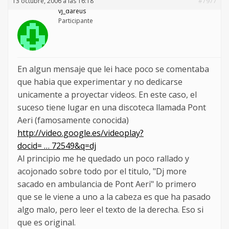
13 octubre, 2006 a las 16:18
#7977
vj_dareus
Participante
En algun mensaje que lei hace poco se comentaba
que habia que experimentar y no dedicarse
unicamente a proyectar videos. En este caso, el
suceso tiene lugar en una discoteca llamada Pont
Aeri (famosamente conocida)
http://video.google.es/videoplay?
docid= … 72549&q=dj
Al principio me he quedado un poco rallado y
acojonado sobre todo por el titulo, "Dj more
sacado en ambulancia de Pont Aeri" lo primero
que se le viene a uno a la cabeza es que ha pasado
algo malo, pero leer el texto de la derecha. Eso si
que es original.