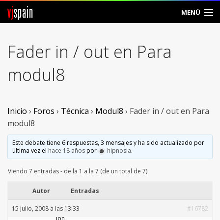
vj
spain
MENÚ
Comunidad
Fader in / out en Para
Foros
modul8
Noticias
Vjspain
Inicio
›
Foros
›
Técnica
›
Modul8
›
Fader in / out en Para
modul8
Ayuda
Este debate tiene 6 respuestas, 3 mensajes y ha sido actualizado por
última vez el
hace 18 años
por
hipnosia
.
Contacto
Viendo 7 entradas - de la 1 a la 7 (de un total de 7)
Entrar
Autor
Entradas
Crear Cuenta
15 julio, 2008 a las 13:33
#16782
ion