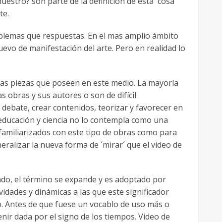
uestro? son parte de la definición de esta ´cosa´
te.
roblemas que respuestas. En el mas amplio ámbito
vo de manifestación del arte. Pero en realidad lo
 las piezas que poseen en este medio. La mayoría
s obras y sus autores o son de difícil
ebate, crear contenidos, teorizar y favorecer en
de educación y ciencia no lo contempla como una
án familiarizados con este tipo de obras como para
ralizar la nueva forma de ´mirar´ que el video de
dado, el término se expande y es adoptado por
vidades y dinámicas a las que este significador
o. Antes de que fuese un vocablo de uso más o
ir dada por el signo de los tiempos. Video de