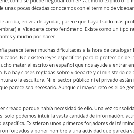
iene, como se puede negociar con el? ¿Cómo lo explico o lo m
de unas pocas décadas conocemos con el termino de videoar
 de arriba, en vez de ayudar, parece que haya traído más p
ombrar) el Videoarte como fenómeno. Existe como un tipo nue
ntes y mucho por hacer.
fía parece tener muchas dificultades a la hora de catalogar
lizados. No existen leyes específicas para la protección de la
cho material escrito en español que nos ayude a entrar en d
tica. No hay clases regladas sobre videoarte y el ministerio 
pintura o la escultura. Ni el sector público ni el privado est
ue parece sea necesario. Aunque el mayor reto es el de gene
 ser creado porque había necesidad de ello. Una vez consoli
s, solo podemos intuir la vasta cantidad de información, acti
específica. Existieron unos primeros forjadores del términ
on forzados a poner nombre a una actividad que parecía ven