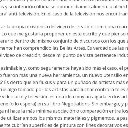
os y su intención última se oponen diametralmente a al hecho 
cura´ anti-televisión. En el caso de la televisión nos encont
car la propia existencia del vídeo de creación como una reac
. Lo que me gustaría proponer en este escrito y que pienso e
erarlo dentro del mismo conjunto de discursos con los que ap
lmente han comprendido las Bellas Artes. Es verdad que las
l vídeo de creación, desde mi punto de vista pertenece indud
 asimilable y, como seguramente haya sido más el caso, el p
 fueron más una nueva herramienta, un nuevo utensilio en
Es cierto que en fluxus y para un puñado de artistas más est
ue algo tomado por los artistas para luchar contra la televi
 vídeo arte y televisión es una idea muy arraigada en los actua
tiene (o lo espera) en su libro Negotiations. Sin embargo, y
a ni hace la más mínima asociación o comparación entre los 
r de utilizar ambos los mismos materiales y pigmentos, a p
ente cubrían superficies de pintura con fines decorativos e