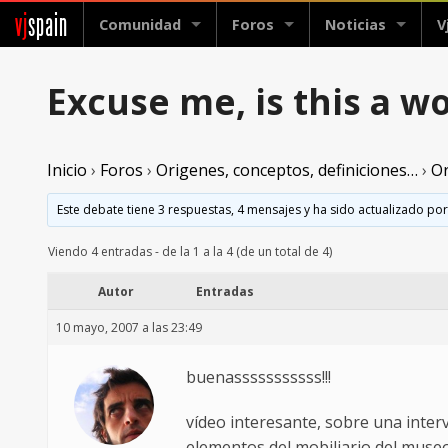
vj
spain
Comunidad
Foros
Noticias
V
Excuse me, is this a wo
Inicio
›
Foros
›
Origenes, conceptos, definiciones…
›
Or
Este debate tiene 3 respuestas, 4 mensajes y ha sido actualizado por
Viendo 4 entradas - de la 1 a la 4 (de un total de 4)
Autor
Entradas
10 mayo, 2007 a las 23:49
buenasssssssssss!!!
vídeo interesante, sobre una inte
elementos del mobiliario del museo,