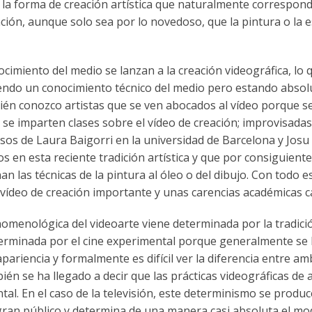
e la forma de creación artística que naturalmente correspond
ión, aunque solo sea por lo novedoso, que la pintura o la esc
nocimiento del medio se lanzan a la creación videográfica, l
niendo un conocimiento técnico del medio pero estando abso
ién conozco artistas que se ven abocados al vídeo porque seg
 se imparten clases sobre el vídeo de creación; improvisada
asos de Laura Baigorri en la universidad de Barcelona y Josu 
 en esta reciente tradición artística y que por consiguiente
an las técnicas de la pintura al óleo o del dibujo. Con todo 
 vídeo de creación importante y unas carencias académicas ca
omenológica del videoarte viene determinada por la tradición
eterminada por el cine experimental porque generalmente se 
apariencia y formalmente es difícil ver la diferencia entre am
ién se ha llegado a decir que las prácticas videográficas de
al. En el caso de la televisión, este determinismo se produc
ran público y determina de una manera casi absoluta el modo 