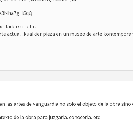
v=V3Nha7gHGqQ
spectador/no obra….
 arte actual…kualkier pieza en un museo de arte kontemporan
n las artes de vanguardia no solo el objeto de la obra sin
exto de la obra para juzgarla, conocerla, etc