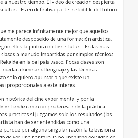
e a nuestro tiempo. El video de creación despierta
ultura. Es en definitiva parte ineludible del futuro
o que me parece infinitamente mejor que aquellos
lutamente desposeído de una formación artística,
ún ellos la pintura no tiene futuro. En las más
s clases a menudo impartidas por simples técnicos
Rekalde en la del país vasco. Pocas clases son
 puedan dominar el lenguaje y las técnicas
esto solo quiero apuntar a que existe un
si proporcionales a este interés.
 histórica del cine experimental y por la
le entiende como un predecesor de la práctica
bas practicas si juzgamos solo los resultados (las
 artista han de ser entendidas como una
e porque por alguna singular razón la televisión a
de ver una pantalla; la no linealidad del video de