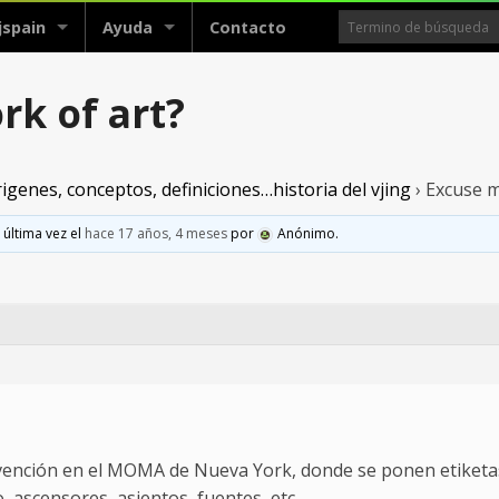
jspain
Ayuda
Contacto
rk of art?
igenes, conceptos, definiciones…historia del vjing
›
Excuse me
 última vez el
hace 17 años, 4 meses
por
Anónimo
.
rvención en el MOMA de Nueva York, donde se ponen etiketas
 ascensores, asientos, fuentes, etc..