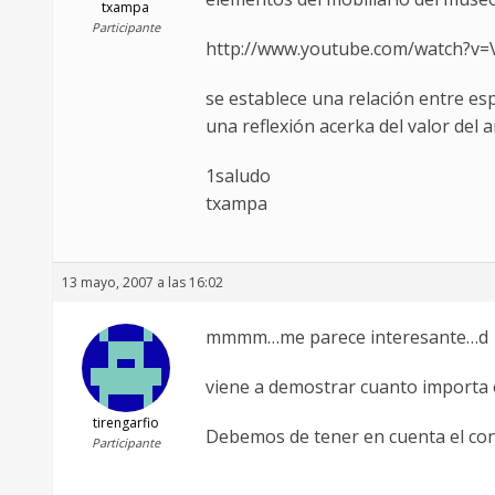
txampa
Participante
http://www.youtube.com/watch?
se establece una relación entre e
una reflexión acerka del valor del
1saludo
txampa
13 mayo, 2007 a las 16:02
mmmm…me parece interesante…d
viene a demostrar cuanto importa e
tirengarfio
Debemos de tener en cuenta el cont
Participante