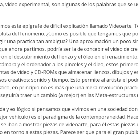
sta, video experimental, son algunas de los palabras que se 
emos este epígrafe de difícil explicación llamado Videoarte.
soluta del fenómeno. ¿Cómo es posible que tengamos que po
ir una practica tan ambigua? Una aproximación un poco sim
 que ahora partimos, podría ser la de concebir el vídeo de c
ron el descubrimiento del lienzo y el óleo en el renacimiento
a cámara y el ordenador a los pinceles y el óleo, estos prim
ntas de vídeo y CD-ROMs que almacenar lienzos, dibujos y e
sos creativos: sonido y tiempo. Esto permite al artista el 
ístico, en principio no es más que una mera revolución practi
seguiría traer un cambio (a mejor) en las Meta-estructuras (
oda y es lógico si pensamos que vivimos en una sociedad do
ejor vehículo) es el paradigma de la contemporaneidad. Hace
 se iban a mostrar piezas de videoarte, para él estas pieza
ro en torno a estas piezas. Parece ser que para el gran publi