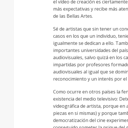
el vídeo de creación es ciertament
más expectativas y recibe más atenc
de las Bellas Artes.
Sé de artistas que sin tener un co
casos en los que un individuo, te
igualmente se dedican a ello. Tamb
importantes universidades del país
audiovisuales, salvo quizá en los c
impartidas por profesores formados
audiovisuales al igual que se domin
reconocimiento y un interés por el
Como ocurre en otros países la fen
existencia del medio televisivo: D
videográfica de artista, porque en 
piezas en si mismas) y porque tamb
democratización del cine experiment
conseguido someter la psique del g