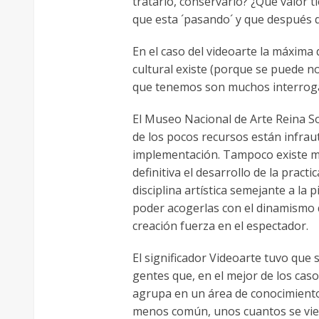
tratarlo, conservarlo? ¿Qué valor t
que esta ´pasando´ y que después 
En el caso del videoarte la máxima
cultural existe (porque se puede n
que tenemos son muchos interroga
El Museo Nacional de Arte Reina So
de los pocos recursos están infrauti
implementación. Tampoco existe mu
definitiva el desarrollo de la prac
disciplina artística semejante a la 
poder acogerlas con el dinamismo q
creación fuerza en el espectador.
El significador Videoarte tuvo que
gentes que, en el mejor de los caso
agrupa en un área de conocimiento 
menos común, unos cuantos se vier