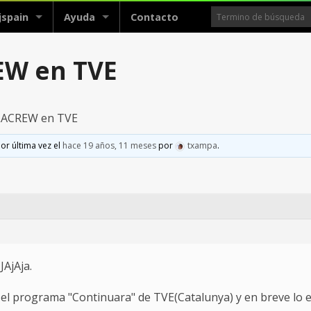
jspain
Ayuda
Contacto
EW en TVE
LACREW en TVE
or última vez el
hace 19 años, 11 meses
por
txampa
.
JAjAja.
el programa "Continuara" de TVE(Catalunya) y en breve lo e