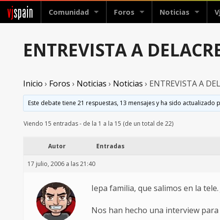
vj
spain
Comunidad
Foros
Noticias
V
ENTREVISTA A DELACR
Inicio
›
Foros
›
Noticias
›
Noticias
›
ENTREVISTA A DE
Este debate tiene 21 respuestas, 13 mensajes y ha sido actualizado p
Viendo 15 entradas - de la 1 a la 15 (de un total de 22)
Autor
Entradas
17 julio, 2006 a las 21:40
Iepa familia, que salimos en la tele. 
Nos han hecho una interview para 