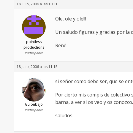
18 julio, 2006 a las 10:31
Ole, ole y ole!!!
Un saludo figuras y gracias por la d
pointless
René.
productions
Participante
18 julio, 2006 a las 11:15
si señor como debe ser, que se enter
Por cierto mis compis de colectivo
barna, a ver si os veo y os conozco.
_Guionbajo_
Participante
saludos.