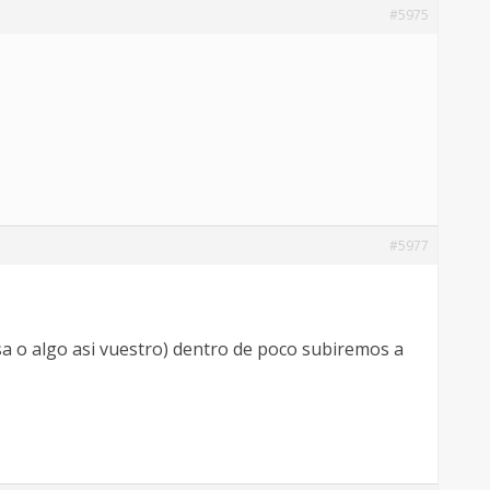
#5975
#5977
sa o algo asi vuestro) dentro de poco subiremos a