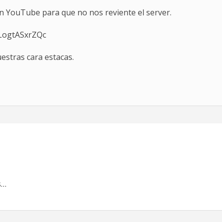
en YouTube para que no nos reviente el server.
=LogtASxrZQc
uestras cara estacas.
s…