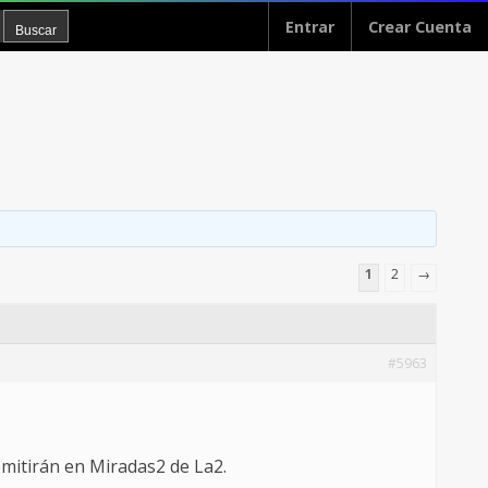
Entrar
Crear Cuenta
1
2
→
#5963
mitirán en Miradas2 de La2.