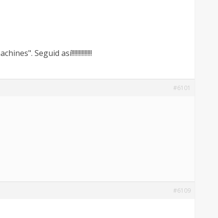
". Seguid así!!!!!!!!!!!!!!
#6101
#6109