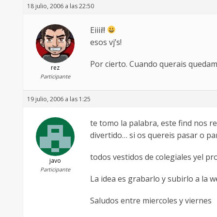
18 julio, 2006 a las 22:50
Eiiii!!
esos vj’s!
Por cierto. Cuando querais quedam
rez
Participante
19 julio, 2006 a las 1:25
te tomo la palabra, este find nos r
divertido… si os quereis pasar o par
todos vestidos de colegiales yel pr
javo
Participante
La idea es grabarlo y subirlo a la w
Saludos entre miercoles y viernes