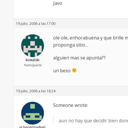
Javo
19 julio, 2006 a las 17:00
ole ole, enhorabuena y que brille 
proponga sitio…
alguien mas se apunta??
kowalski
Participante
un beso
19 julio, 2006 a las 18:24
Someone wrote:
aun no hay que decidir bien don
vj.lasonrisadivin