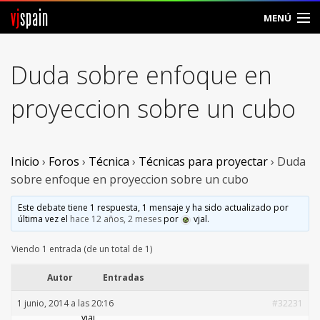
vj
spain
MENÚ
Comunidad
Duda sobre enfoque en
Foros
proyeccion sobre un cubo
Noticias
Vjspain
Inicio
›
Foros
›
Técnica
›
Técnicas para proyectar
›
Duda
sobre enfoque en proyeccion sobre un cubo
Ayuda
Este debate tiene 1 respuesta, 1 mensaje y ha sido actualizado por
última vez el
hace 12 años, 2 meses
por
vjal
.
Contacto
Viendo 1 entrada (de un total de 1)
Entrar
Autor
Entradas
Crear Cuenta
1 junio, 2014 a las 20:16
#32231
vjal