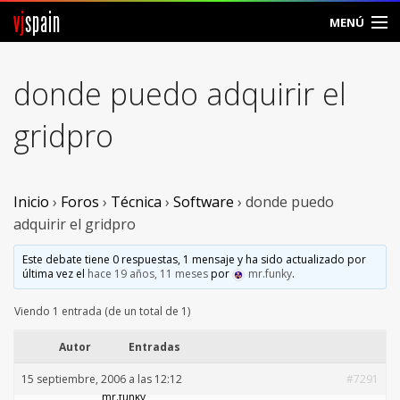
vj
spain
MENÚ
Comunidad
donde puedo adquirir el
Foros
gridpro
Noticias
Vjspain
Inicio
›
Foros
›
Técnica
›
Software
›
donde puedo
adquirir el gridpro
Ayuda
Este debate tiene 0 respuestas, 1 mensaje y ha sido actualizado por
última vez el
hace 19 años, 11 meses
por
mr.funky
.
Contacto
Viendo 1 entrada (de un total de 1)
Entrar
Autor
Entradas
Crear Cuenta
15 septiembre, 2006 a las 12:12
#7291
mr.funky